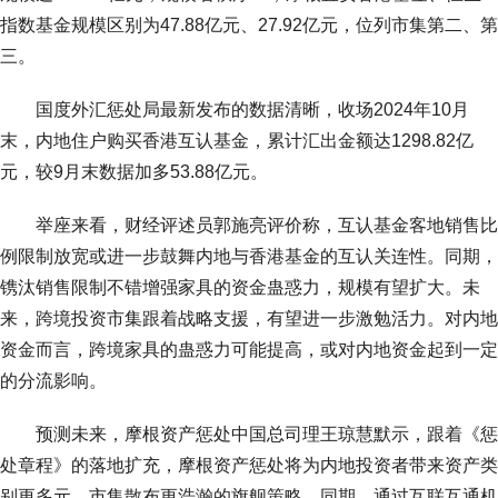
指数基金规模区别为47.88亿元、27.92亿元，位列市集第二、第
三。
国度外汇惩处局最新发布的数据清晰，收场2024年10月
末，内地住户购买香港互认基金，累计汇出金额达1298.82亿
元，较9月末数据加多53.88亿元。
举座来看，财经评述员郭施亮评价称，互认基金客地销售比
例限制放宽或进一步鼓舞内地与香港基金的互认关连性。同期，
镌汰销售限制不错增强家具的资金蛊惑力，规模有望扩大。未
来，跨境投资市集跟着战略支援，有望进一步激勉活力。对内地
资金而言，跨境家具的蛊惑力可能提高，或对内地资金起到一定
的分流影响。
预测未来，摩根资产惩处中国总司理王琼慧默示，跟着《惩
处章程》的落地扩充，摩根资产惩处将为内地投资者带来资产类
别更多元、市集散布更浩瀚的旗舰策略。同期，通过互联互通机