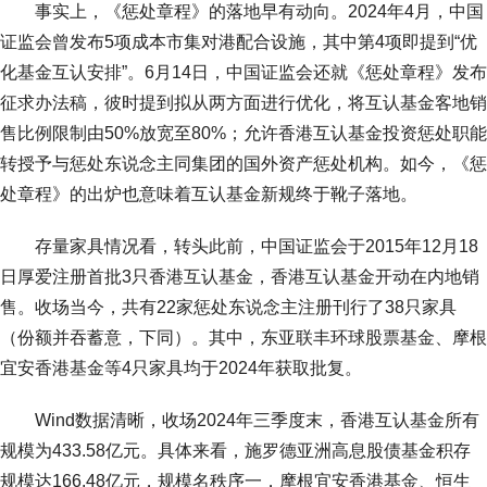
事实上，《惩处章程》的落地早有动向。2024年4月，中国
证监会曾发布5项成本市集对港配合设施，其中第4项即提到“优
化基金互认安排”。6月14日，中国证监会还就《惩处章程》发布
征求办法稿，彼时提到拟从两方面进行优化，将互认基金客地销
售比例限制由50%放宽至80%；允许香港互认基金投资惩处职能
转授予与惩处东说念主同集团的国外资产惩处机构。如今，《惩
处章程》的出炉也意味着互认基金新规终于靴子落地。
存量家具情况看，转头此前，中国证监会于2015年12月18
日厚爱注册首批3只香港互认基金，香港互认基金开动在内地销
售。收场当今，共有22家惩处东说念主注册刊行了38只家具
（份额并吞蓄意，下同）。其中，东亚联丰环球股票基金、摩根
宜安香港基金等4只家具均于2024年获取批复。
Wind数据清晰，收场2024年三季度末，香港互认基金所有
规模为433.58亿元。具体来看，施罗德亚洲高息股债基金积存
规模达166.48亿元，规模名秩序一，摩根宜安香港基金、恒生