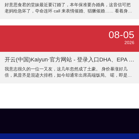
好意思食君的堂妹最近要订婚了，本年保准要办婚典，这音信可把
老妈给急坏了，夺命连环 call 来表情催婚、猖獗催婚…… 看着身边
亲东说念主一又友王人运行有了另一半，一个个建起了我方的小
家，一向可贵王老五骗子解放的好意思食君，顿时也感到有点一身
如雪了呢。 还好，好意思食君还有好意思食作伴。蔡澜先生说
08-05
过："作念菜是放弃一身最佳的形态。一个东说念主要吃东西的时
间，千万别太无情我方，作念餐厚味的东西享受，生计就充实。" 今
2026
天要作念的便是这说念超隽永儿的凉拌蒜蓉鸡爪。一个东说念主吃
正合适，虽然，如果有个东
开云(中国)Kaiyun·官方网站 - 登录入口DHA、EPA 含量也更高-开云·kaiyun(中国)体育官方网站 登录入口
我意志很久的一位一又友，这几年忽然成了土豪。 身价暴涨好几
倍，夙昔齐是混迹大排档，如今却通常出席高端饭局。 喏，即是这
位� � 土豪巴浪鱼 巴浪鱼学名蓝圆鲹，在潮汕以及隔邻的闽南，捕
捞量十分之大。 价钱一向便宜，几块、十几块一斤。 量大卖不上
价，很少精细加工，拿获停泊后，也不开膛破肚，径直淡盐水煮成
鱼饭，拿来配白粥。 在咱们从小吃到大的东说念主看来，它诚然是
可口的。 巴浪属洄游性鱼类，海里揾食沉重，要跟同类你争我抢，
要规避天敌，见地量很大。 肌理平稳，嚼起来绝顶有力儿，咸鲜浓
郁，味说念深长，我