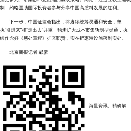
制，约略匡助国际投资者参与分享中国高质料发展的红利。
下一步，中国证监会指出，将赓续统筹灵通和安全，坚
执“引进来”和“走出去”并重，稳步扩大成本市集轨制型灵通，执
续作念好《惩处章程》扩充职责，实在把惠港设施落到实处。
北京商报记者 郝彦
海量资讯、精确解